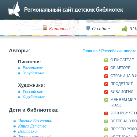
Каталоги
О сайте
ЛО
Авторы:
Главная
/
Российские писате
О ПИСАТЕЛЕ
Писатели:
Российские
ОБ АВТОРЕ
Зарубежные
СТРАНИЦА В 
ПРОДЕТЛИТ
Художники:
Российские
БИБЛИОГИД
Зарубежные
МЕНЯЕМ МИР
(2021)
Дети и библиотека:
2019 IBBY SE
Чтение без границ
ВСТРЕЧА В ЛО
Книги Детства
ПРОСТО РЯДОМ
Выставки
Творчество детей