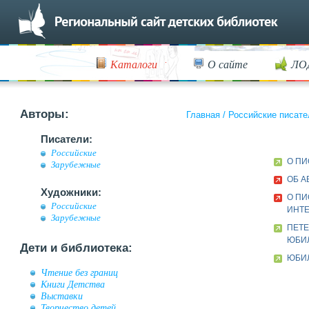
Каталоги
О сайте
ЛО
Авторы:
Главная
/
Российские писате
Писатели:
Российские
О ПИ
Зарубежные
ОБ А
Художники:
О ПИ
Российские
ИНТ
Зарубежные
ПЕТ
ЮБИ
Дети и библиотека:
ЮБИЛ
Чтение без границ
Книги Детства
Выставки
Творчество детей