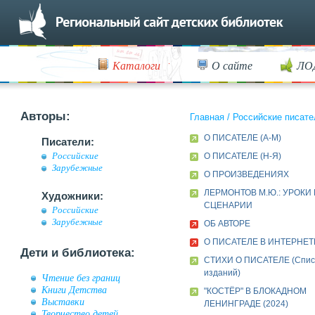
Каталоги
О сайте
ЛО
Авторы:
Главная
/
Российские писате
О ПИСАТЕЛЕ (А-М)
Писатели:
Российские
О ПИСАТЕЛЕ (Н-Я)
Зарубежные
О ПРОИЗВЕДЕНИЯХ
ЛЕРМОНТОВ М.Ю.: УРОКИ 
Художники:
СЦЕНАРИИ
Российские
Зарубежные
ОБ АВТОРЕ
О ПИСАТЕЛЕ В ИНТЕРНЕТ
Дети и библиотека:
СТИХИ О ПИСАТЕЛЕ (Спис
изданий)
Чтение без границ
Книги Детства
"КОСТЁР" В БЛОКАДНОМ
Выставки
ЛЕНИНГРАДЕ (2024)
Творчество детей