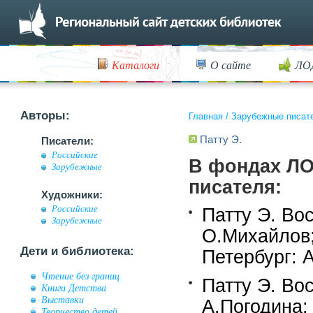
Каталоги
О сайте
ЛО
Авторы:
Главная
/
Зарубежные писат
Патту Э.
Писатели:
Российские
В фондах ЛО
Зарубежные
писателя:
Художники:
Российские
Патту Э. Вос
Зарубежные
О.Михайлов;
Дети и библиотека:
Петербург: А
Чтение без границ
Патту Э. Вос
Книги Детства
Выставки
А.Погодина;
Творчество детей