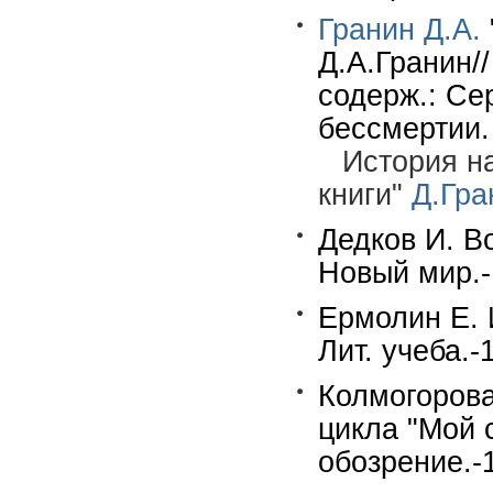
Гранин Д.А.
Д.А.Гранин//
содерж.: Се
бессмертии.
История н
книги"
Д.Гра
Дедков И. В
Новый мир.-
Ермолин Е. 
Лит. учеба.-
Колмогорова 
цикла "Мой с
обозрение.-