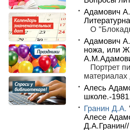
Вопросы лит
Адамович А.
Литературна
О "Блокад
Адамович А.
ножа, или Ж
А.М.Адамович
Портрет п
материалах 
Алесь Адамо
школе.-1981
Гранин Д.А.
Алесе Адамо
Д.А.Гранин//