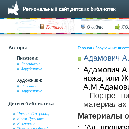
Каталоги
О сайте
ЛО
Авторы:
Главная
/
Зарубежные писат
Адамович А
Писатели:
Российские
Адамович А.
Зарубежные
ножа, или Ж
Художники:
А.М.Адамович
Российские
Зарубежные
Портрет п
материалах 
Дети и библиотека:
Чтение без границ
Материалы о
Книги Детства
Выставки
"Ад, прониз
Творчество детей