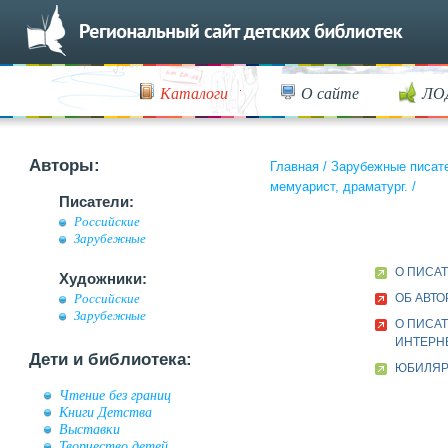
Каталоги
О сайте
ЛО
Авторы:
Главная
/
Зарубежные писат
мемуарист, драматург.
/
Писатели:
Российские
Зарубежные
О ПИСА
Художники:
ОБ АВТО
Российские
Зарубежные
О ПИСАТ
ИНТЕРН
Дети и библиотека:
ЮБИЛЯР 
Чтение без границ
Книги Детства
Выставки
Творчество детей