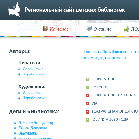
Каталоги
О сайте
ЛО
Авторы:
Главная
/
Зарубежные писат
драматург, писатель.
/
Писатели:
Российские
Зарубежные
О ПИСАТЕЛЕ
Художники:
КАХАС Л.
Российские
О ПИСАТЕЛЕ В ИНТЕРНЕ
Зарубежные
VIAF
Дети и библиотека:
ТЕАТРАЛЬНАЯ ЭНЦИКЛО
ЮБИЛЯР 2026 ГОДА
Чтение без границ
Книги Детства
Выставки
Творчество детей