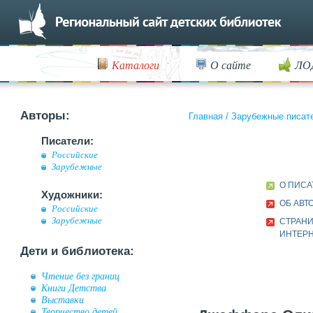
Каталоги
О сайте
ЛО
Авторы:
Главная
/
Зарубежные писат
Писатели:
Российские
Зарубежные
О ПИСА
Художники:
ОБ АВТ
Российские
Зарубежные
СТРАНИ
ИНТЕР
Дети и библиотека:
Чтение без границ
Книги Детства
Выставки
Творчество детей