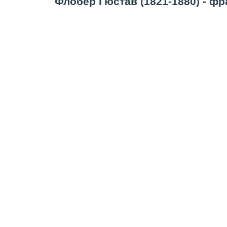
Флобер Гюстав (1821-1880) - фр