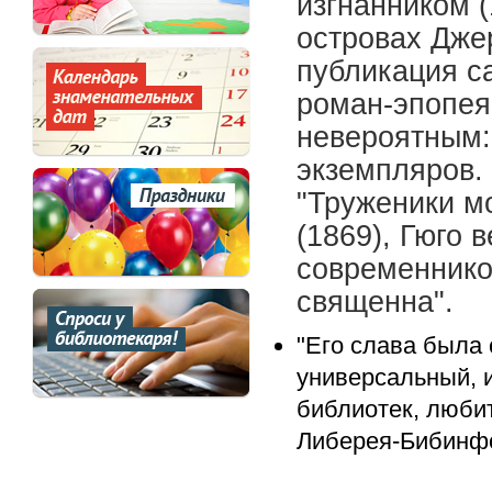
изгнанником (
островах Джер
публикация са
роман-эпопея
невероятным:
экземпляров.
"Труженики мо
(1869), Гюго 
современников
священна".
"Его слава была
универсальный, 
библиотек, любит
Либерея-Бибинфо