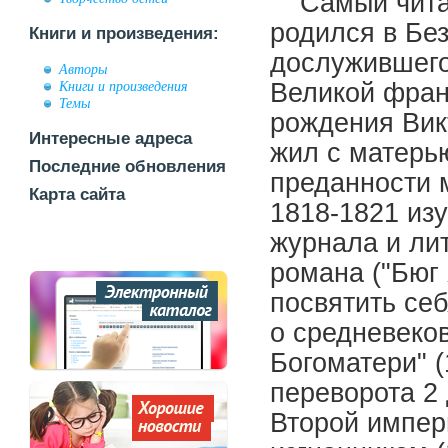
Самый чита
родился в Без
Книги и произведения:
дослужившего
Авторы
Книги и произведения
Великой фран
Темы
рождения Вик
Интересные адреса
жил с матерь
Последние обновления
преданности 
Карта сайта
1818-1821 изу
журнала и ли
романа ("Бюг
посвятить се
о средневеко
Богоматери" (
переворота 2 
Второй импер