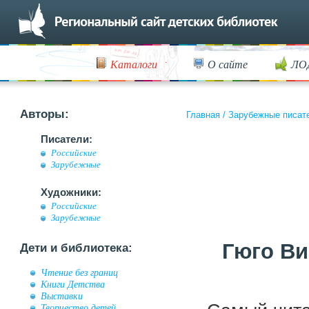
Каталоги
О сайте
ЛО
Авторы:
Главная
/
Зарубежные писат
Писатели:
Российские
Зарубежные
Художники:
Российские
Зарубежные
Гюго Ви
Дети и библиотека:
Чтение без границ
Книги Детства
Выставки
Творчество детей