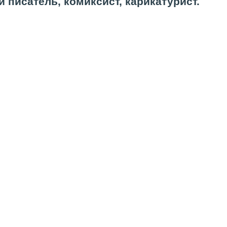
й писатель, комиксист, карикатурист.