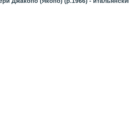
ри Джакопо (Якопо) (р.1966) - итальянски