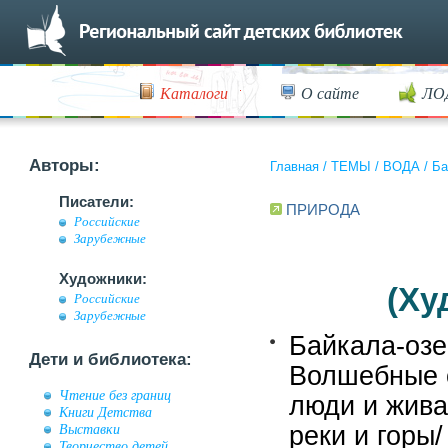
Каталоги
О сайте
ЛО
Авторы:
Главная
/
ТЕМЫ
/
ВОДА
/
Ба
Писатели:
ПРИРОДА
Российские
Зарубежные
Художники:
(Ху
Российские
Зарубежные
Байкала-озер
Дети и библиотека:
Волшебные 
Чтение без границ
люди и жива
Книги Детства
Выставки
реки и горы/
Творчество детей