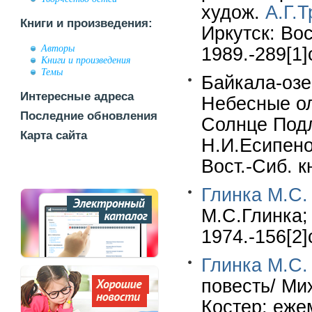
худож.
А.Г.Т
Книги и произведения:
Иркутск: Вос
Авторы
1989.-289[1]c
Книги и произведения
Темы
Байкала-озер
Интересные адреса
Небесные ол
Последние обновления
Солнце Подл
Карта сайта
Н.И.Есипено
Вост.-Сиб. кн
Глинка М.С.
М.С.Глинка; 
1974.-156[2]c
Глинка М.С.
повесть/ Ми
Костер: еж