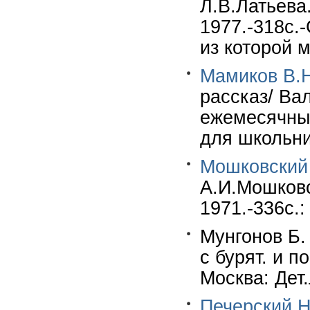
Л.В.Латьева
1977.-318с.
из которой 
Мамиков В.
рассказ/ Ва
ежемесячны
для школьни
Мошковский
А.И.Мошковс
1971.-336с.:
Мунгонов Б.
с бурят. и п
Москва: Дет.
Печерский Н