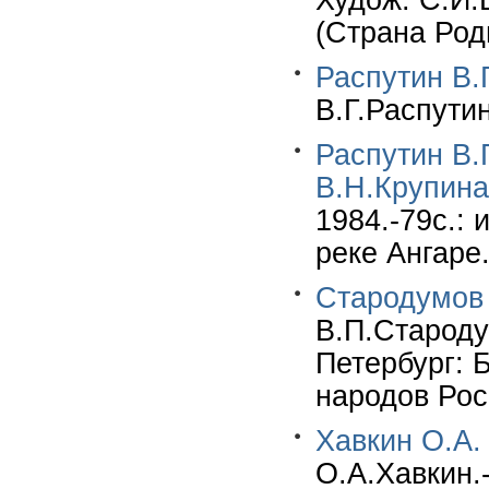
Худож. С.И.Б
(Страна Род
Распутин В.Г
В.Г.Распути
Распутин В.Г
В.Н.Крупина
1984.-79с.: 
реке Ангаре
Стародумов 
В.П.Староду
Петербург: Б
народов Рос
Хавкин О.А.
О.А.Хавкин.-