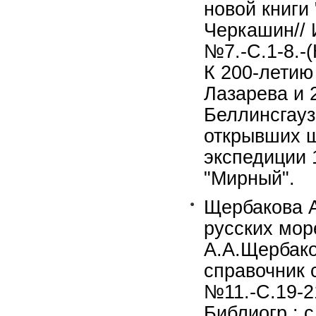
новой книги
Черкашин// 
№7.-С.1-8.-
К 200-летию
Лазарева и
Беллинсгауз
открывших ш
экспедиции 
"Мирный".
Щербакова А
русских мор
А.А.Щербако
справочник 
№11.-С.19-2
Библиогр.: с