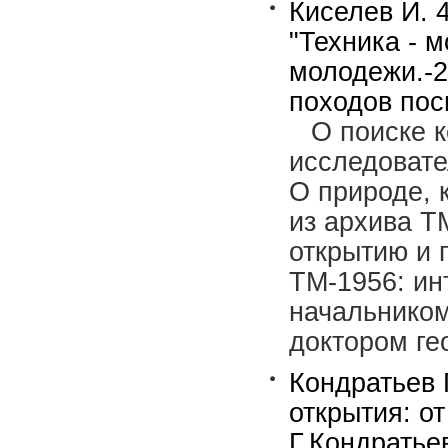
Киселев И. 
"Техника - м
молодежи.-2
походов пос
О поиске к
исследовате
О природе, 
из архива Т
открытию и 
ТМ-1956: ин
начальником
доктором ге
Кондратьев 
открытия: о
Г.Кондратьев