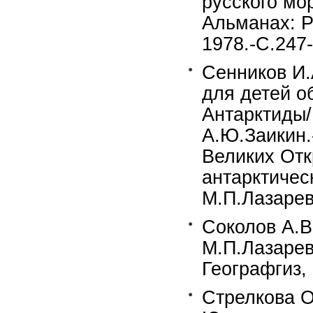
русского мо
Альманах: Ра
1978.-С.247-
Сенников И.
для детей о
Антарктиды/
А.Ю.Заикин.
Великих Отк
антарктичес
М.П.Лазарева
Соколов А.В
М.П.Лазарев
Географгиз, 
Стрелкова О