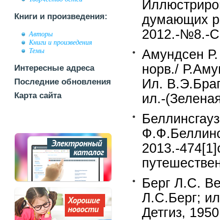
Иллюстриро
Книги и произведения:
думающих ре
2012.-№8.-С
Авторы
Книги и произведения
Темы
Амундсен Р.
норв./ Р.Ам
Интересные адреса
Ил. В.Э.Браг
Последние обновления
Карта сайта
ил.-(Зеленая
Беллинсгауз
Ф.Ф.Беллинс
2013.-474[1]c
путешествен
Берг Л.С. В
Л.С.Берг; и
Детгиз, 1950