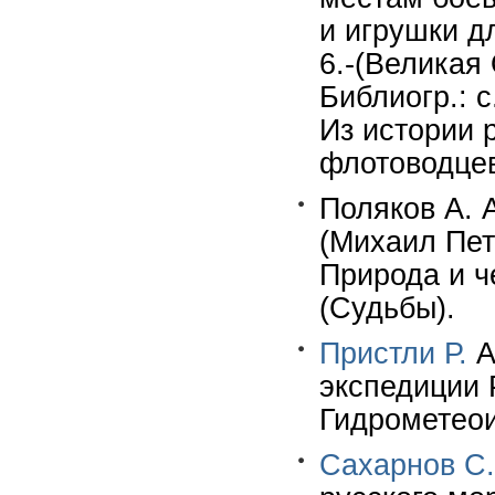
и игрушки д
6.-(Великая 
Библиогр.: с
Из истории 
флотоводцев
Поляков А. 
(Михаил Пет
Природа и че
(Судьбы).
Пристли Р.
А
экспедиции Р
Гидрометеоиз
Сахарнов С.