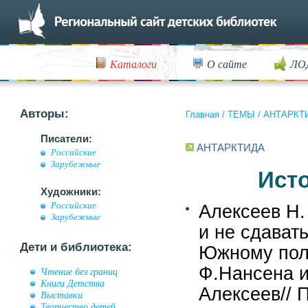
Каталоги
О сайте
ЛО
Авторы:
Главная
/
ТЕМЫ
/
АНТАРКТ
Писатели:
АНТАРКТИДА
Российские
Зарубежные
Ист
Художники:
Российские
Алексеев Н.
Зарубежные
и не сдавать
Дети и библиотека:
Южному пол
Ф.Нансена и
Чтение без границ
Книги Детства
Алексеев// 
Выставки
Творчество детей