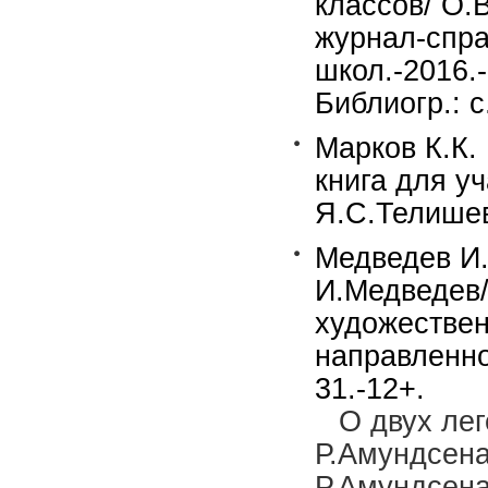
классов/ О.
журнал-спра
школ.-2016.-
Библиогр.: с
Марков К.К.
книга для у
Я.С.Телишев
Медведев И.
И.Медведев/
художествен
направленно
31.-12+.
О двух ле
Р.Амундсена
Р.Амундсена