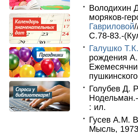
Володихин Д
моряков-гер
Гавриловой
С.78-83.-(Ку
Галушко Т.К
рождения А.
Ежемесячник
пушкинского 
Голубев Д. Р
Нодельман.-
: ил.
Гусев А.М. 
Мысль, 1973.