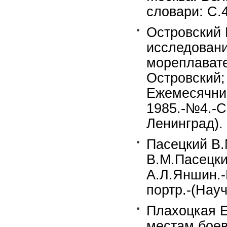
словари: С.4
Островский 
исследовани
мореплавате
Островский; 
Ежемесячник
1985.-№4.-С.
Ленинград).
Пасецкий В.
В.М.Пасецки
А.Л.Яншин.-М
портр.-(Нау
Плахоцкая Е
местам боев