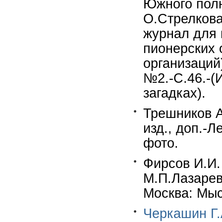
Южного полю
О.Стрелкова
журнал для 
пионерских 
организаций
№2.-С.46.-(
загадках).
Трешников А
изд., доп.-Л
фото.
Фирсов И.И.
М.П.Лазарев
Москва: Мысл
Черкашин Г.