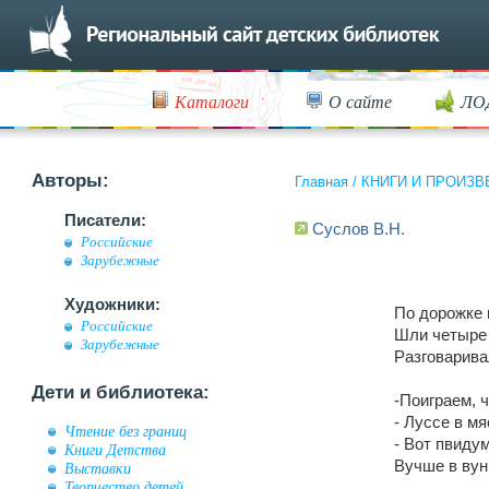
Каталоги
О сайте
ЛО
Авторы:
Главная
/
КНИГИ И ПРОИЗВ
Писатели:
Суслов В.Н.
Российские
Зарубежные
Художники:
По дорожке 
Российские
Шли четыре
Зарубежные
Разговарива
Дети и библиотека:
-Поиграем, ч
- Луссе в мя
Чтение без границ
- Вот пвидум
Книги Детства
Вучше в вунк
Выставки
Творчество детей