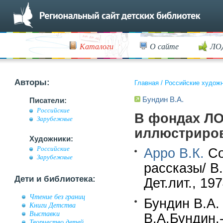
Каталоги
О сайте
ЛО
Авторы:
Главная
/
Российские худож
Бундин В.А.
Писатели:
Российские
В фондах ЛО
Зарубежные
иллюстриро
Художники:
Российские
Арро В.К.
Со
Зарубежные
рассказы/ В
Дети и библиотека:
Дет.лит., 19
Чтение без границ
Бундин В.А.
Книги Детства
Выставки
В.А.Бундин.-
Творчество детей