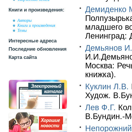
Демиденко 
Книги и произведения:
Полпузырька
Авторы
младшего во
Книги и произведения
Темы
Ленинград: Д
Интересные адреса
Демьянов И.
Последние обновления
И.И.Демьяно
Карта сайта
Москва: Реч
книжка).
Куклин Л.В.
Худож. В.Бу
Лев Ф.Г.
Коле
В.Бундин.-М
Непорожний