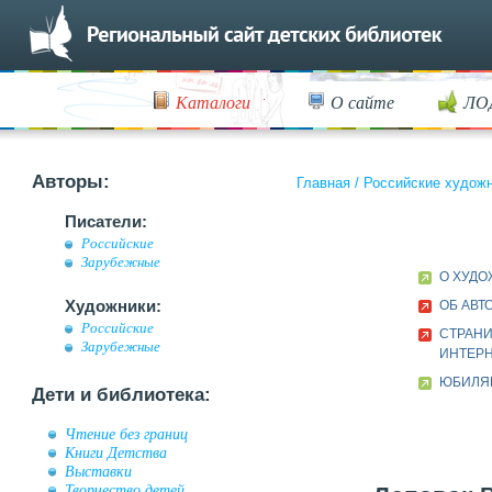
Каталоги
О сайте
ЛО
Авторы:
Главная
/
Российские худож
Писатели:
Российские
Зарубежные
О ХУД
Художники:
ОБ АВТ
Российские
СТРАНИ
Зарубежные
ИНТЕР
ЮБИЛЯР
Дети и библиотека:
Чтение без границ
Книги Детства
Выставки
Творчество детей